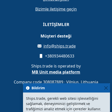
Bizimle iletişime geçin
İLETIŞIMLER
Müşteri desteği
info@ships.trade
+380934480633
Ships.trade is operated by
MB Unit media platform
Company code 308087889 · Vilnius, Lithuania
Bildirim
Ships.trade, gerekli web sitesi işlevselliğini
sağlamak, deneyiminizi geliştirmek ve
Ücretsiz kayıt olun
Kaydol
trafiğimizi analiz etmek için çerezler kullanır.