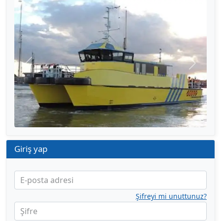
Önceki
Sonraki
Giriş yap
E-posta adresi
Şifreyi mi unuttunuz?
Şifre