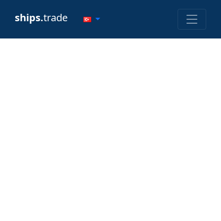
ships.
trade