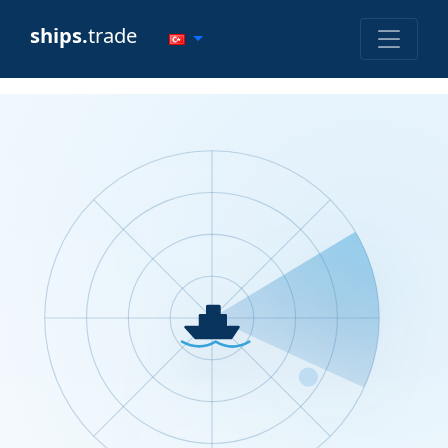
ships.
trade