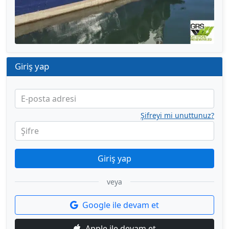
Giriş yap
E-posta adresi
Şifreyi mi unuttunuz?
Şifre
Giriş yap
veya
Google ile devam et
Apple ile devam et