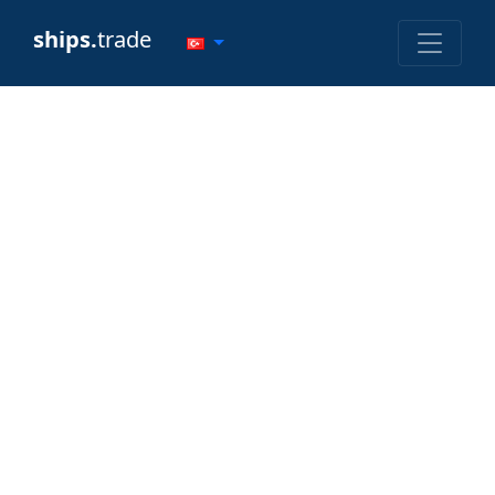
ships.
trade