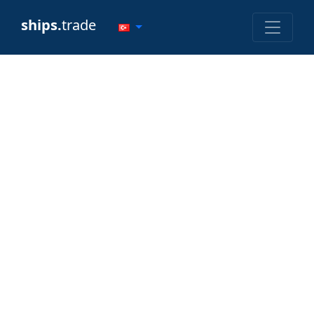
ships.
trade