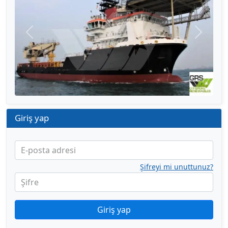
Önceki
Sonraki
Giriş yap
E-posta adresi
Şifreyi mi unuttunuz?
Şifre
Giriş yap