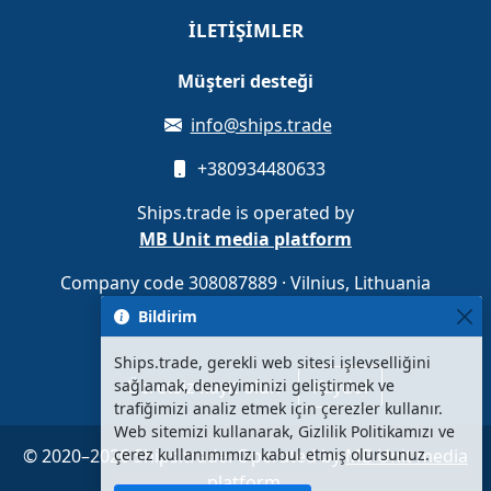
İLETIŞIMLER
Müşteri desteği
info@ships.trade
+380934480633
Ships.trade is operated by
MB Unit media platform
Company code 308087889 · Vilnius, Lithuania
Bildirim
Ships.trade, gerekli web sitesi işlevselliğini
sağlamak, deneyiminizi geliştirmek ve
Ücretsiz kayıt olun
Kaydol
trafiğimizi analiz etmek için çerezler kullanır.
Web sitemizi kullanarak, Gizlilik Politikamızı ve
© 2020–2026 Ships.trade. Operated by
çerez kullanımımızı kabul etmiş olursunuz.
MB Unit media
platform
.