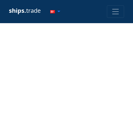
ships.
trade