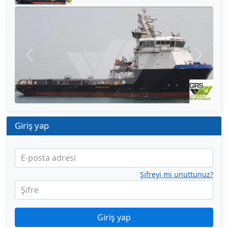
Önceki
Sonraki
Giriş yap
E-posta adresi
Şifreyi mi unuttunuz?
Şifre
Giriş yap