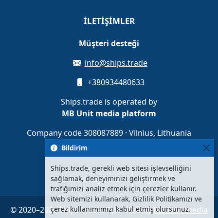
İLETIŞIMLER
Müşteri desteği
info@ships.trade
+380934480633
Ships.trade is operated by
MB Unit media platform
Company code 308087889 · Vilnius, Lithuania
Bildirim
Ships.trade, gerekli web sitesi işlevselliğini
Ücretsiz kayıt olun
Kaydol
sağlamak, deneyiminizi geliştirmek ve
trafiğimizi analiz etmek için çerezler kullanır.
Web sitemizi kullanarak, Gizlilik Politikamızı ve
© 2020–2026 Ships.trade. Operated by
MB Unit media
çerez kullanımımızı kabul etmiş olursunuz.