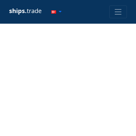
ships.
trade