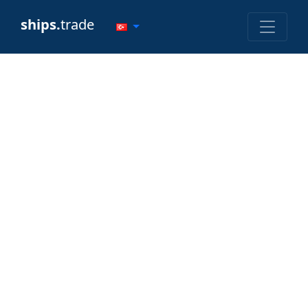
ships.
trade