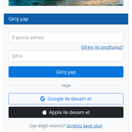
Giriş yap
E-posta adresi
Şifreyi mi unuttunuz?
Şifre
Giriş yap
veya
Google ile devam et
Apple ile devam et
Üye değil misiniz?
Ücretsiz kayıt olun