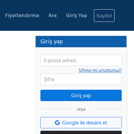
Fiyatlandırma
Ara
Giriş Yap
Kaydol
Giriş yap
E-posta adresi
Şifreyi mi unuttunuz?
Şifre
Giriş yap
veya
Google ile devam et