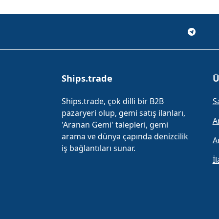
Ships.trade
Ü
Ships.trade, çok dilli bir B2B
S
pazaryeri olup, gemi satış ilanları,
A
'Aranan Gemi' talepleri, gemi
arama ve dünya çapında denizcilik
A
iş bağlantıları sunar.
İ