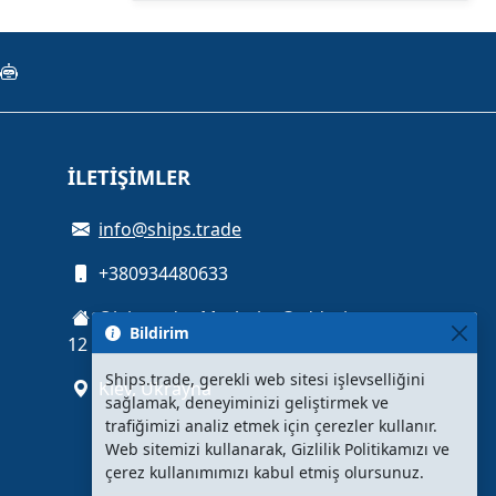
İLETIŞIMLER
info@ships.trade
+380934480633
Oleksandra Myshuhy Caddesi,
Bildirim
12
Ships.trade, gerekli web sitesi işlevselliğini
Kiev, Ukrayna
sağlamak, deneyiminizi geliştirmek ve
trafiğimizi analiz etmek için çerezler kullanır.
Web sitemizi kullanarak, Gizlilik Politikamızı ve
çerez kullanımımızı kabul etmiş olursunuz.