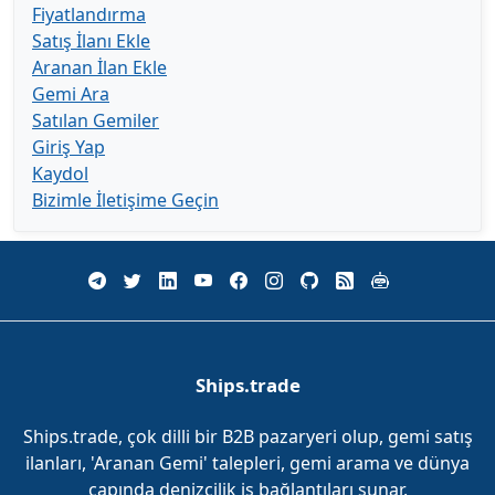
Fiyatlandırma
Satış İlanı Ekle
Aranan İlan Ekle
Gemi Ara
Satılan Gemiler
Giriş Yap
Kaydol
Bizimle İletişime Geçin
Ships.trade
Ships.trade, çok dilli bir B2B pazaryeri olup, gemi satış
ilanları, 'Aranan Gemi' talepleri, gemi arama ve dünya
çapında denizcilik iş bağlantıları sunar.