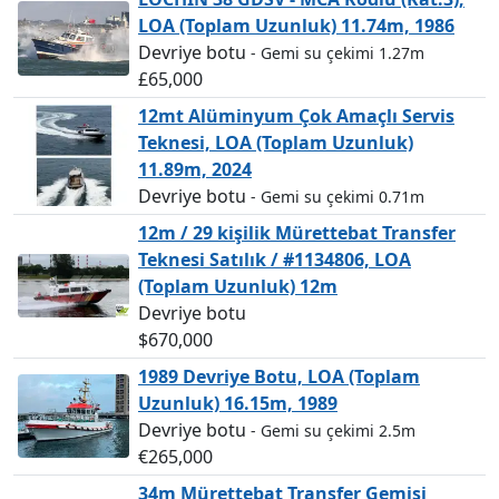
LOA (Toplam Uzunluk) 11.74m, 1986
Devriye botu
- Gemi su çekimi 1.27m
£65,000
12mt Alüminyum Çok Amaçlı Servis
Teknesi, LOA (Toplam Uzunluk)
11.89m, 2024
Devriye botu
- Gemi su çekimi 0.71m
12m / 29 kişilik Mürettebat Transfer
Teknesi Satılık / #1134806, LOA
(Toplam Uzunluk) 12m
Devriye botu
$670,000
1989 Devriye Botu, LOA (Toplam
Uzunluk) 16.15m, 1989
Devriye botu
- Gemi su çekimi 2.5m
€265,000
34m Mürettebat Transfer Gemisi