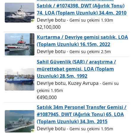
Satılık / #1074398, DWT (Ağırlık Tonu)
74, LOA (Toplam Uzunluk) 34.4m, 2010
Devriye botu
- Gemi su çekimi 1.93m
$2,100,000
Kurtarma / Devriye gemisi satılık, LOA
(Toplam Uzunluk) 16.15m, 2022
Devriye botu
- Gemi su çekimi 2.5m
Sahil Güvenlik (SAR) / araştırma /
mürettebat gemisi, LOA (Toplam
Uzunluk) 28.5m, 1992
Devriye botu, Kuzey Avrupa
- Gemi su
çekimi 1.95m
€490,000
Satılık 34m Personel Transfer Gemisi /
#1087945, DWT (Ağırlık Tonu) 65, LOA
(Toplam Uzunluk) 34.3m, 2015
Devriye botu
- Gemi su çekimi 1.95m