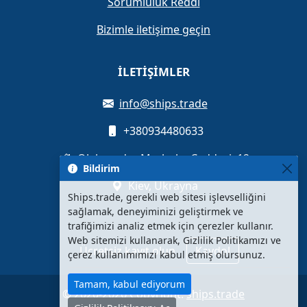
Sorumluluk Reddi
Bizimle iletişime geçin
İLETIŞIMLER
info@ships.trade
+380934480633
Oleksandra Myshuhy Caddesi, 12
Bildirim
Kiev, Ukrayna
Ships.trade, gerekli web sitesi işlevselliğini
sağlamak, deneyiminizi geliştirmek ve
trafiğimizi analiz etmek için çerezler kullanır.
Web sitemizi kullanarak, Gizlilik Politikamızı ve
Ücretsiz kayıt olun
Kaydol
çerez kullanımımızı kabul etmiş olursunuz.
Tamam, kabul ediyorum
© 2020-2026 Copyright:
ships.trade