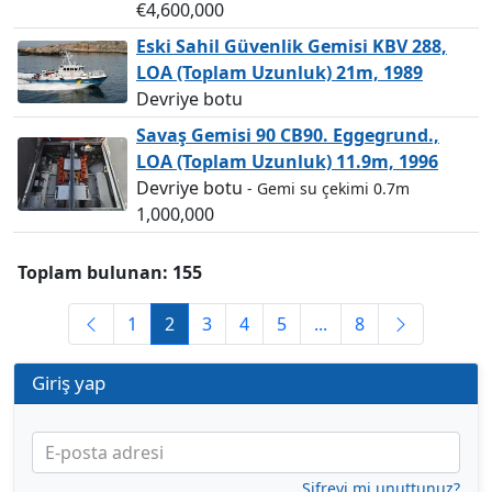
€4,600,000
Eski Sahil Güvenlik Gemisi KBV 288,
LOA (Toplam Uzunluk) 21m, 1989
Devriye botu
Savaş Gemisi 90 CB90. Eggegrund.,
LOA (Toplam Uzunluk) 11.9m, 1996
Devriye botu
- Gemi su çekimi 0.7m
1,000,000
Toplam bulunan: 155
1
2
3
4
5
...
8
Giriş yap
E-posta adresi
Şifreyi mi unuttunuz?