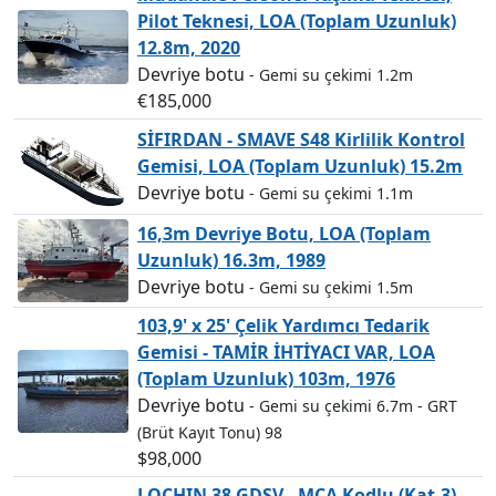
Pilot Teknesi, LOA (Toplam Uzunluk)
12.8m, 2020
Devriye botu
- Gemi su çekimi 1.2m
€185,000
SİFIRDAN - SMAVE S48 Kirlilik Kontrol
Gemisi, LOA (Toplam Uzunluk) 15.2m
Devriye botu
- Gemi su çekimi 1.1m
16,3m Devriye Botu, LOA (Toplam
Uzunluk) 16.3m, 1989
Devriye botu
- Gemi su çekimi 1.5m
103,9' x 25' Çelik Yardımcı Tedarik
Gemisi - TAMİR İHTİYACI VAR, LOA
(Toplam Uzunluk) 103m, 1976
Devriye botu
- Gemi su çekimi 6.7m
- GRT
(Brüt Kayıt Tonu) 98
$98,000
LOCHIN 38 GDSV - MCA Kodlu (Kat.3),