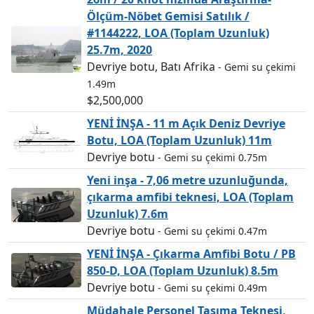
Ölçüm-Nöbet Gemisi Satılık /
#1144222, LOA (Toplam Uzunluk)
25.7m, 2020
Devriye botu, Batı Afrika
- Gemi su çekimi
1.49m
$2,500,000
YENİ İNŞA - 11 m Açık Deniz Devriye
Botu, LOA (Toplam Uzunluk) 11m
Devriye botu
- Gemi su çekimi 0.75m
Yeni inşa - 7,06 metre uzunluğunda,
çıkarma amfibi teknesi, LOA (Toplam
Uzunluk) 7.6m
Devriye botu
- Gemi su çekimi 0.47m
YENİ İNŞA - Çıkarma Amfibi Botu / PB
850-D, LOA (Toplam Uzunluk) 8.5m
Devriye botu
- Gemi su çekimi 0.49m
Müdahale Personel Taşıma Teknesi,