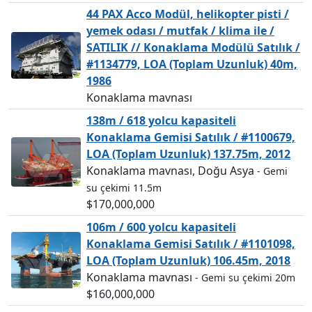
44 PAX Acco Modül, helikopter pisti /
yemek odası / mutfak / klima ile /
SATILIK // Konaklama Modülü Satılık /
#1134779, LOA (Toplam Uzunluk) 40m,
1986
Konaklama mavnası
138m / 618 yolcu kapasiteli
Konaklama Gemisi Satılık / #1100679,
LOA (Toplam Uzunluk) 137.75m, 2012
Konaklama mavnası, Doğu Asya
- Gemi
su çekimi 11.5m
$170,000,000
106m / 600 yolcu kapasiteli
Konaklama Gemisi Satılık / #1101098,
LOA (Toplam Uzunluk) 106.45m, 2018
Konaklama mavnası
- Gemi su çekimi 20m
$160,000,000