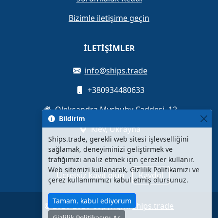
Bizimle iletişime geçin
İLETIŞIMLER
info@ships.trade
+380934480633
Oleksandra Myshuhy Caddesi, 12
Bildirim
Kiev, Ukrayna
Ships.trade, gerekli web sitesi işlevselliğini
sağlamak, deneyiminizi geliştirmek ve
trafiğimizi analiz etmek için çerezler kullanır.
Web sitemizi kullanarak, Gizlilik Politikamızı ve
Ücretsiz kayıt olun
Kaydol
çerez kullanımımızı kabul etmiş olursunuz.
Tamam, kabul ediyorum
© 2020-2026 Copyright:
ships.trade
Gizlilik Politikasını Aç