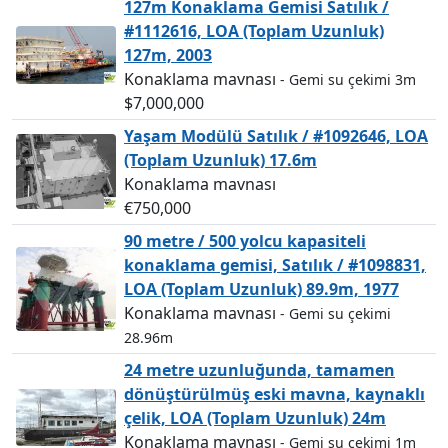
127m Konaklama Gemisi Satılık /
#1112616, LOA (Toplam Uzunluk)
127m, 2003
Konaklama mavnası
- Gemi su çekimi 3m
$7,000,000
Yaşam Modülü Satılık / #1092646, LOA
(Toplam Uzunluk) 17.6m
Konaklama mavnası
€750,000
90 metre / 500 yolcu kapasiteli
konaklama gemisi, Satılık / #1098831,
LOA (Toplam Uzunluk) 89.9m, 1977
Konaklama mavnası
- Gemi su çekimi
28.96m
24 metre uzunluğunda, tamamen
dönüştürülmüş eski mavna, kaynaklı
çelik, LOA (Toplam Uzunluk) 24m
Konaklama mavnası
- Gemi su çekimi 1m