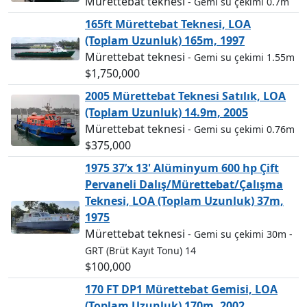
Mürettebat teknesi
- Gemi su çekimi 0.7m
165ft Mürettebat Teknesi, LOA
(Toplam Uzunluk) 165m, 1997
Mürettebat teknesi
- Gemi su çekimi 1.55m
$1,750,000
2005 Mürettebat Teknesi Satılık, LOA
(Toplam Uzunluk) 14.9m, 2005
Mürettebat teknesi
- Gemi su çekimi 0.76m
$375,000
1975 37’x 13' Alüminyum 600 hp Çift
Pervaneli Dalış/Mürettebat/Çalışma
Teknesi, LOA (Toplam Uzunluk) 37m,
1975
Mürettebat teknesi
- Gemi su çekimi 30m
-
GRT (Brüt Kayıt Tonu) 14
$100,000
170 FT DP1 Mürettebat Gemisi, LOA
(Toplam Uzunluk) 170m, 2002