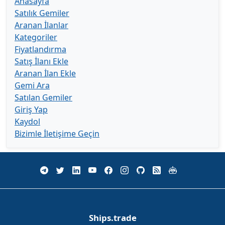
Anasayfa
Satılık Gemiler
Aranan İlanlar
Kategoriler
Fiyatlandırma
Satış İlanı Ekle
Aranan İlan Ekle
Gemi Ara
Satılan Gemiler
Giriş Yap
Kaydol
Bizimle İletişime Geçin
Ships.trade