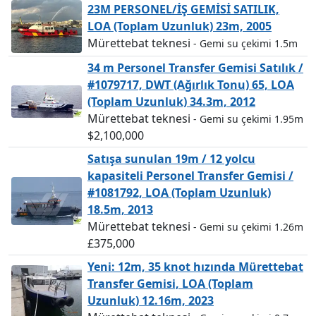
23M PERSONEL/İŞ GEMİSİ SATILIK,
LOA (Toplam Uzunluk) 23m, 2005
Mürettebat teknesi
- Gemi su çekimi 1.5m
34 m Personel Transfer Gemisi Satılık /
#1079717, DWT (Ağırlık Tonu) 65, LOA
(Toplam Uzunluk) 34.3m, 2012
Mürettebat teknesi
- Gemi su çekimi 1.95m
$2,100,000
Satışa sunulan 19m / 12 yolcu
kapasiteli Personel Transfer Gemisi /
#1081792, LOA (Toplam Uzunluk)
18.5m, 2013
Mürettebat teknesi
- Gemi su çekimi 1.26m
£375,000
Yeni: 12m, 35 knot hızında Mürettebat
Transfer Gemisi, LOA (Toplam
Uzunluk) 12.16m, 2023