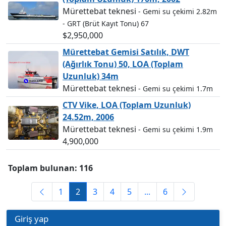
Mürettebat teknesi
- Gemi su çekimi 2.82m
- GRT (Brüt Kayıt Tonu) 67
$2,950,000
Mürettebat Gemisi Satılık, DWT
(Ağırlık Tonu) 50, LOA (Toplam
Uzunluk) 34m
Mürettebat teknesi
- Gemi su çekimi 1.7m
CTV Vike, LOA (Toplam Uzunluk)
24.52m, 2006
Mürettebat teknesi
- Gemi su çekimi 1.9m
4,900,000
Toplam bulunan: 116
1
2
3
4
5
...
6
Giriş yap