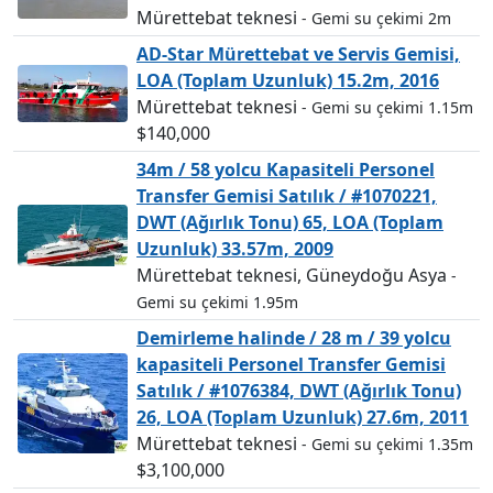
Mürettebat teknesi
- Gemi su çekimi 2m
AD-Star Mürettebat ve Servis Gemisi,
LOA (Toplam Uzunluk) 15.2m, 2016
Mürettebat teknesi
- Gemi su çekimi 1.15m
$140,000
34m / 58 yolcu Kapasiteli Personel
Transfer Gemisi Satılık / #1070221,
DWT (Ağırlık Tonu) 65, LOA (Toplam
Uzunluk) 33.57m, 2009
Mürettebat teknesi, Güneydoğu Asya
-
Gemi su çekimi 1.95m
Demirleme halinde / 28 m / 39 yolcu
kapasiteli Personel Transfer Gemisi
Satılık / #1076384, DWT (Ağırlık Tonu)
26, LOA (Toplam Uzunluk) 27.6m, 2011
Mürettebat teknesi
- Gemi su çekimi 1.35m
$3,100,000