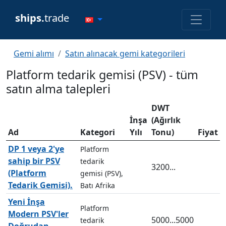
ships.
trade
Gemi alımı
Satın alınacak gemi kategorileri
Platform tedarik gemisi (PSV) - tüm
satın alma talepleri
DWT
İnşa
(Ağırlık
Ad
Kategori
Yılı
Tonu)
Fiyat
DP 1 veya 2'ye
Platform
sahip bir PSV
tedarik
3200...
(Platform
gemisi (PSV),
Tedarik Gemisi).
Batı Afrika
Yeni İnşa
Platform
Modern PSV'ler
5000...5000
tedarik