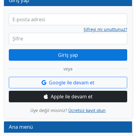
Giriş yap
E-posta adresi
Şifreyi mi unuttunuz?
Şifre
Giriş yap
veya
Google ile devam et
Apple ile devam et
Üye değil misiniz?
Ücretsiz kayıt olun
Ana menü