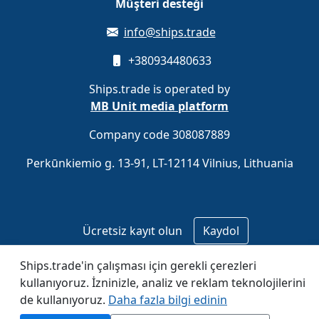
Müşteri desteği
info@ships.trade
+380934480633
Ships.trade is operated by
MB Unit media platform
Company code 308087889
Perkūnkiemio g. 13-91, LT-12114 Vilnius, Lithuania
Ücretsiz kayıt olun
Kaydol
Ships.trade'in çalışması için gerekli çerezleri
© 2020–2026 Ships.trade. Operated by
MB Unit media
kullanıyoruz. İzninizle, analiz ve reklam teknolojilerini
platform
.
de kullanıyoruz.
Daha fazla bilgi edinin