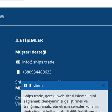
İLETIŞIMLER
Müşteri desteği
info@ships.trade
+380934480633
Ships.trade is operated by
Bildirim
MB Unit media platform
Ships.trade, gerekli web sitesi işlevselliğini
Company code 308087889 ·
sağlamak, deneyiminizi geliştirmek ve
Vilnius, Lithuania
trafiğimizi analiz etmek için çerezler kullanır.
Web sitemizi kullanarak, Gizlilik Politikamızı ve