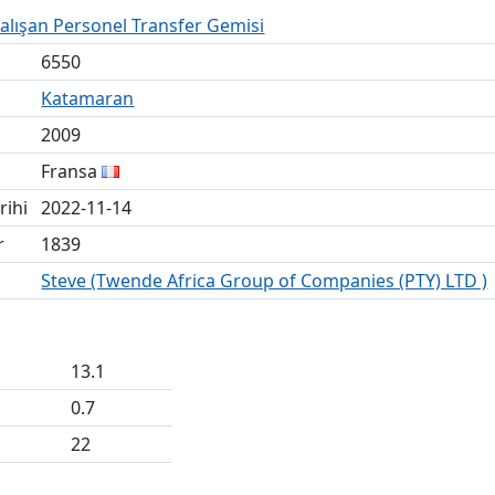
 Çalışan Personel Transfer Gemisi
6550
Katamaran
2009
Fransa
rihi
2022-11-14
r
1839
Steve (Twende Africa Group of Companies (PTY) LTD )
13.1
0.7
22