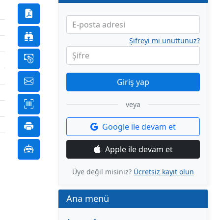
E-posta adresi
Şifreyi mi unuttunuz?
Şifre
Giriş yap
veya
Google ile devam et
Apple ile devam et
Üye değil misiniz?
Ücretsiz kayıt olun
Ana menü