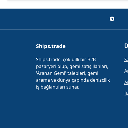
Ships.trade
Ü
Ships.trade, çok dilli bir B2B
S
pazaryeri olup, gemi satış ilanları,
A
'Aranan Gemi' talepleri, gemi
arama ve dünya çapında denizcilik
A
iş bağlantıları sunar.
İ