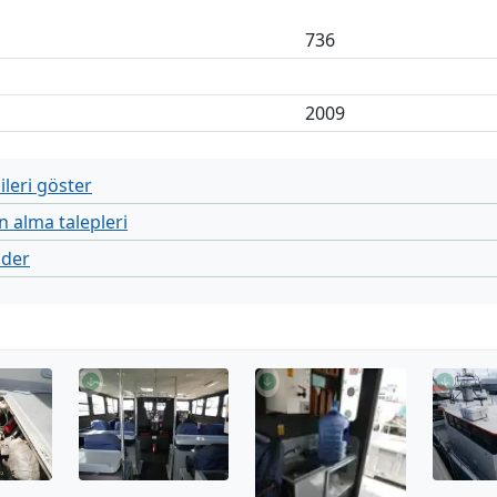
736
2009
leri göster
n alma talepleri
nder