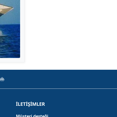
İLETIŞIMLER
Müşteri desteği