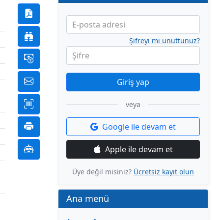
E-posta adresi
Şifreyi mi unuttunuz?
Şifre
Giriş yap
veya
Google ile devam et
Apple ile devam et
Üye değil misiniz?
Ücretsiz kayıt olun
Ana menü