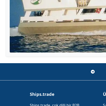
Ships.trade
Ü
Ships.trade, çok dilli bir B2B
S