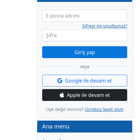
E-posta adresi
Şifreyi mi unuttunuz?
Şifre
Giriş yap
veya
Google ile devam et
Apple ile devam et
Üye değil misiniz?
Ücretsiz kayıt olun
Ana menü