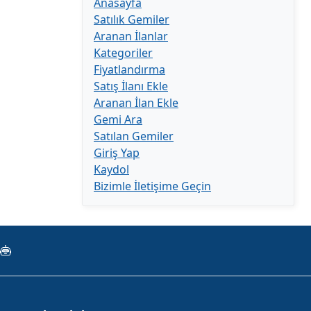
Anasayfa
Satılık Gemiler
Aranan İlanlar
Kategoriler
Fiyatlandırma
Satış İlanı Ekle
Aranan İlan Ekle
Gemi Ara
Satılan Gemiler
Giriş Yap
Kaydol
Bizimle İletişime Geçin