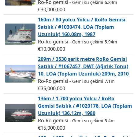
Ro-Ro gemisi
- Gemi su çekimi 6.84m
€30,000,000
160m / 80 yolcu Yolcu / RoRo Gemisi
Satılık / #1030474, LOA (Toplam
Uzunluk) 160.08m, 1987
Ro-Ro gemisi
- Gemi su çekimi 5.94m
€10,000,000
209m / 3530 şerit metre RoRo Gemisi
Satılık / #1067457, DWT (Ağırlık Tonu)
10, LOA (Toplam Uzunluk) 209m, 2010
Ro-Ro gemisi
- Gemi su çekimi 7.1m
€35,000,000
136m / 1.700 yolcu Yolcu / RoRo
Gemisi Satılık / #1020176, LOA (Toplam
Uzunluk) 136.12m, 1980
Ro-Ro gemisi
- Gemi su çekimi 5.4m
€15,000,000