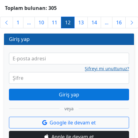
Toplam bulunan: 305
1
...
10
11
12
13
14
...
16
Giriş yap
E-posta adresi
Şifreyi mi unuttunuz?
Şifre
Giriş yap
veya
Google ile devam et
Apple ile devam et