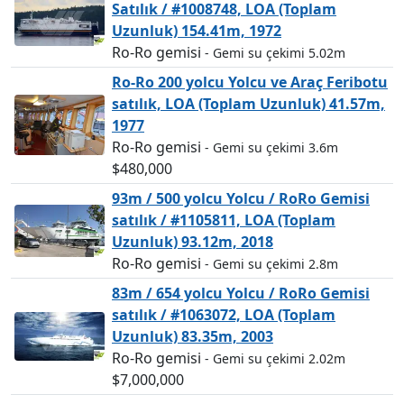
Satılık / #1008748, LOA (Toplam
Uzunluk) 154.41m, 1972
Ro-Ro gemisi
- Gemi su çekimi 5.02m
Ro-Ro 200 yolcu Yolcu ve Araç Feribotu
satılık, LOA (Toplam Uzunluk) 41.57m,
1977
Ro-Ro gemisi
- Gemi su çekimi 3.6m
$480,000
93m / 500 yolcu Yolcu / RoRo Gemisi
satılık / #1105811, LOA (Toplam
Uzunluk) 93.12m, 2018
Ro-Ro gemisi
- Gemi su çekimi 2.8m
83m / 654 yolcu Yolcu / RoRo Gemisi
satılık / #1063072, LOA (Toplam
Uzunluk) 83.35m, 2003
Ro-Ro gemisi
- Gemi su çekimi 2.02m
$7,000,000