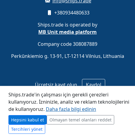
info@ships.trade
+380934480633
Ships.trade is operated by
MB Unit media platform
Company code 308087889
Perkūnkiemio g. 13-91, LT-12114 Vilnius, Lithuania
Ücretsiz kayıt olun
Kaydol
Ships.trade'in çalışması için gerekli çerezleri
kullanıyoruz. İzninizle, analiz ve reklam teknolojilerini
© 2020–2026 Ships.trade. Operated by
MB Unit media
de kullanıyoruz.
Daha fazla bilgi edinin
platform
.
Hepsini kabul et
Olmayan temel olanları reddet
Tercihleri yönet