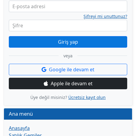
E-posta adresi
Şifreyi mi unuttunuz?
Şifre
Giriş yap
veya
Google ile devam et
Apple ile devam et
Üye değil misiniz?
Ücretsiz kayıt olun
Ana menü
Anasayfa
Satılık Gemiler