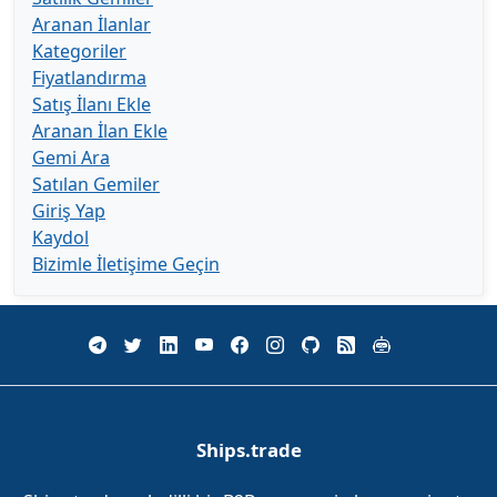
Aranan İlanlar
Kategoriler
Fiyatlandırma
Satış İlanı Ekle
Aranan İlan Ekle
Gemi Ara
Satılan Gemiler
Giriş Yap
Kaydol
Bizimle İletişime Geçin
Ships.trade