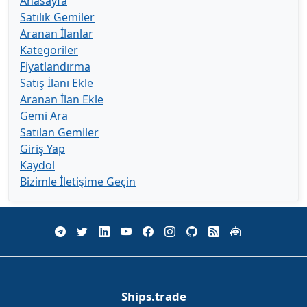
Anasayfa
Satılık Gemiler
Aranan İlanlar
Kategoriler
Fiyatlandırma
Satış İlanı Ekle
Aranan İlan Ekle
Gemi Ara
Satılan Gemiler
Giriş Yap
Kaydol
Bizimle İletişime Geçin
Ships.trade