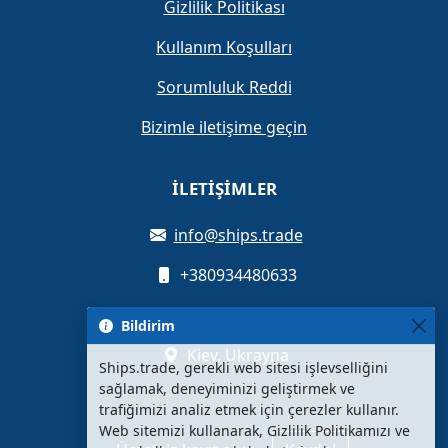
Gizlilik Politikası
Kullanım Koşulları
Sorumluluk Reddi
Bizimle iletişime geçin
İLETIŞIMLER
info@ships.trade
+380934480633
Oleksandra Myshuhy Caddesi, 12
Bildirim
Kiev, Ukrayna
Ships.trade, gerekli web sitesi işlevselliğini
sağlamak, deneyiminizi geliştirmek ve
trafiğimizi analiz etmek için çerezler kullanır.
Web sitemizi kullanarak, Gizlilik Politikamızı ve