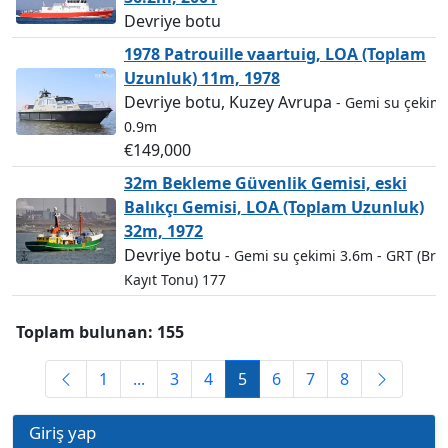
Devriye botu
1978 Patrouille vaartuig, LOA (Toplam
Uzunluk) 11m, 1978
Devriye botu, Kuzey Avrupa
- Gemi su çekimi
0.9m
€149,000
32m Bekleme Güvenlik Gemisi, eski
Balıkçı Gemisi, LOA (Toplam Uzunluk)
32m, 1972
Devriye botu
- Gemi su çekimi 3.6m
- GRT (Brü
Kayıt Tonu) 177
Toplam bulunan: 155
1
...
3
4
5
6
7
8
Giriş yap