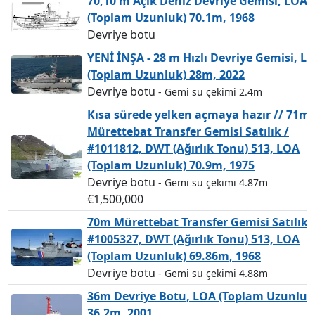
70,10 m Açık Deniz Devriye Gemisi, LOA
(Toplam Uzunluk) 70.1m, 1968
Devriye botu
YENİ İNŞA - 28 m Hızlı Devriye Gemisi, L
(Toplam Uzunluk) 28m, 2022
Devriye botu
- Gemi su çekimi 2.4m
Kısa sürede yelken açmaya hazır // 71m
Mürettebat Transfer Gemisi Satılık /
#1011812, DWT (Ağırlık Tonu) 513, LOA
(Toplam Uzunluk) 70.9m, 1975
Devriye botu
- Gemi su çekimi 4.87m
€1,500,000
70m Mürettebat Transfer Gemisi Satılık 
#1005327, DWT (Ağırlık Tonu) 513, LOA
(Toplam Uzunluk) 69.86m, 1968
Devriye botu
- Gemi su çekimi 4.88m
36m Devriye Botu, LOA (Toplam Uzunluk
36.2m, 2001